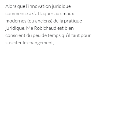
Alors que l’innovation juridique 
commence à s’attaquer aux maux 
modernes (ou anciens) de la pratique 
juridique, Me Robichaud est bien 
conscient du peu de temps qu’il faut pour 
susciter le changement,
"Ce qui m’a fasciné, c’est le peu d’efforts 
qu’il a fallu pour créer quelque chose de 
valeur novatrice et comprendre les 
aspects techniques. L’innovation 
juridique est donc à notre portée. Les 
avocats sont intelligents et confiants, 
nous avons juste besoin d’avoir le désir 
d’apprendre."
Alors que les temps changent et le 
nombre d’épisodes s’approche à 50,
 Of 