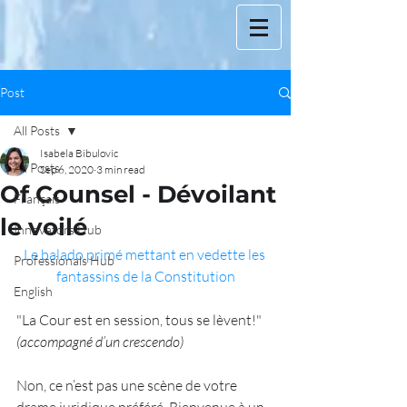
Post
All Posts
Isabela Bibulovic
All Posts
Sep 6, 2020
3 min read
Of Counsel - Dévoilant
Français
le voilé
Innovators Hub
Le balado primé mettant en vedette les 
Professionals Hub
fantassins de la Constitution
English
"La Cour est en session, tous se lèvent!"
(accompagné d’un crescendo)
Non, ce n’est pas une scène de votre 