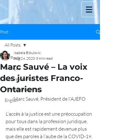
Post
All Posts
Isabela Bibulovic
All Posts
Aug 24, 2020
3 min read
Marc Sauvé – La voix
Français
des juristes Franco-
Innovators Hub
Ontariens
Professionals Hub
Marc Sauvé, Président de l'AJEFO 
English
L'accès à la justice est une préoccupation 
pour tous dans la profession juridique, 
mais elle est rapidement devenue plus 
que des paroles à l’aube de la COVID-19.